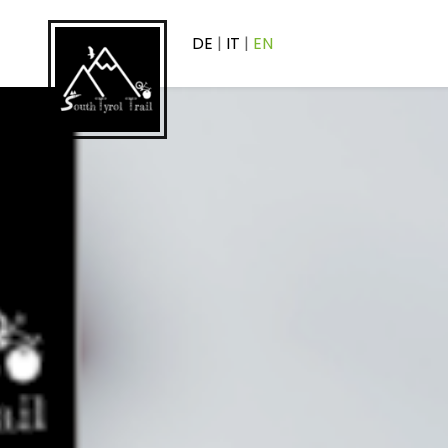
DE
|
IT
|
EN