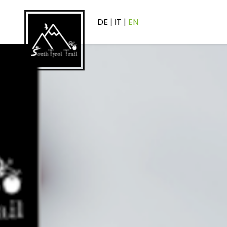
DE
|
IT
|
EN