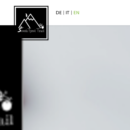
DE
|
IT
|
EN